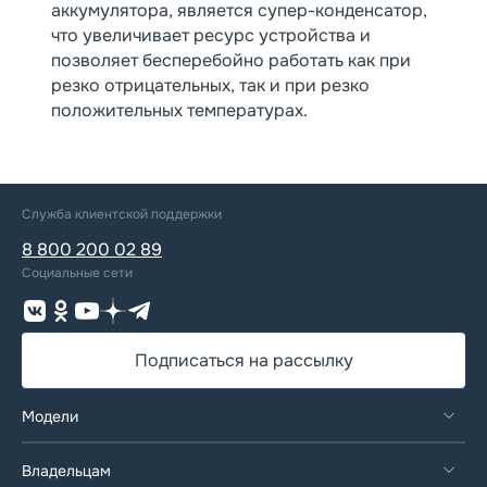
аккумулятора, является супер-конденсатор,
что увеличивает ресурс устройства и
позволяет бесперебойно работать как при
резко отрицательных, так и при резко
положительных температурах.
Служба клиентской поддержки
8 800 200 02 89
Социальные сети
Подписаться на рассылку
EX5 EM-I
Модели
GEELY EX5
EMGRAND
PREFACE
Ценности сервиса
Владельцам
COOLRAY
Гарантийные обязательства