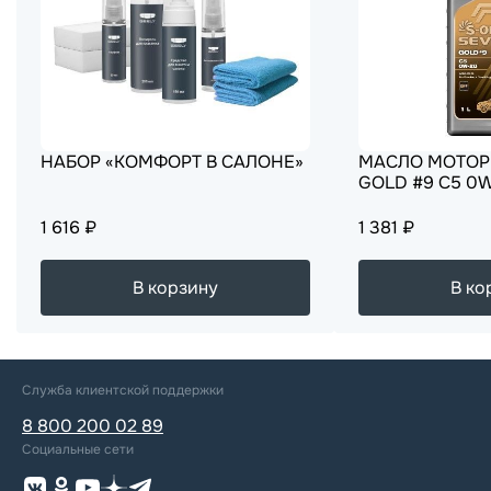
НАБОР «КОМФОРТ В САЛОНЕ»
МАСЛО МОТОРН
GOLD #9 C5 0W
1 616 ₽
1 381 ₽
В корзину
В ко
Служба клиентской поддержки
8 800 200 02 89
Социальные сети