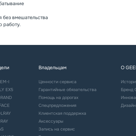
абатывание
я без вмешательства
 работу.
дели
Владельцам
О GEE
 EM-I
Ценности сервиса
Истори
LY EX5
Гарантийные обязательства
Бренд 
RAND
Помощь на дорогах
Иннова
FACE
Спецпредложения
Дизайн
LRAY
Клиентская поддержка
YRAY
Аксессуары
AS
Запись на сервис