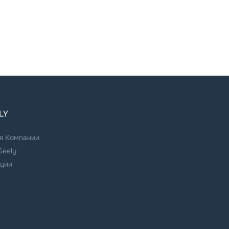
LY
я Компании
Geely
ции