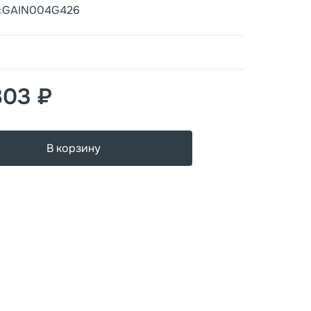
:
GAIN004G426
803 ₽
В корзину