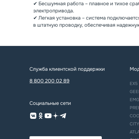
✔ Бесшумная работа – плавное и тихое ср
электропривода.
✔ Легкая установка – система подключаетс
в штатную проводку, обеспечивая надежную
Служба клиентской поддержки
Мо
8 800 200 02 89
EX5
GEE
EMG
Социальные сети
PRE
COO
CIT
ATL