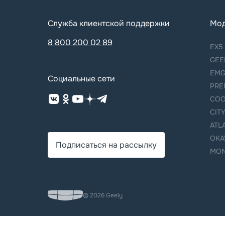
Служба клиентской поддержки
Мо
8 800 200 02 89
EX5
GEE
EMG
Социальные сети
PRE
COO
CIT
ATL
OKA
Подписаться на рассылку
MON
© 2026 Geely