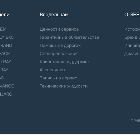
дели
Владельцам
О GEE
 EM-I
Ценности сервиса
Истори
LY EX5
Гарантийные обязательства
Бренд 
RAND
Помощь на дорогах
Иннова
FACE
Спецпредложения
Дизайн
LRAY
Клиентская поддержка
YRAY
Аксессуары
AS
Запись на сервис
VANGO
Технические жидкости
JARO
ПРА